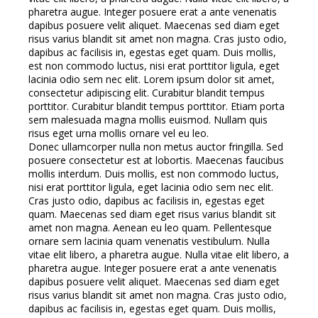
pharetra augue. Integer posuere erat a ante venenatis
dapibus posuere velit aliquet. Maecenas sed diam eget
risus varius blandit sit amet non magna. Cras justo odio,
dapibus ac facilisis in, egestas eget quam. Duis mollis,
est non commodo luctus, nisi erat porttitor ligula, eget
lacinia odio sem nec elit. Lorem ipsum dolor sit amet,
consectetur adipiscing elit. Curabitur blandit tempus
porttitor. Curabitur blandit tempus porttitor. Etiam porta
sem malesuada magna mollis euismod. Nullam quis
risus eget urna mollis ornare vel eu leo.
Donec ullamcorper nulla non metus auctor fringilla. Sed
posuere consectetur est at lobortis. Maecenas faucibus
mollis interdum. Duis mollis, est non commodo luctus,
nisi erat porttitor ligula, eget lacinia odio sem nec elit.
Cras justo odio, dapibus ac facilisis in, egestas eget
quam. Maecenas sed diam eget risus varius blandit sit
amet non magna. Aenean eu leo quam. Pellentesque
ornare sem lacinia quam venenatis vestibulum. Nulla
vitae elit libero, a pharetra augue. Nulla vitae elit libero, a
pharetra augue. Integer posuere erat a ante venenatis
dapibus posuere velit aliquet. Maecenas sed diam eget
risus varius blandit sit amet non magna. Cras justo odio,
dapibus ac facilisis in, egestas eget quam. Duis mollis,