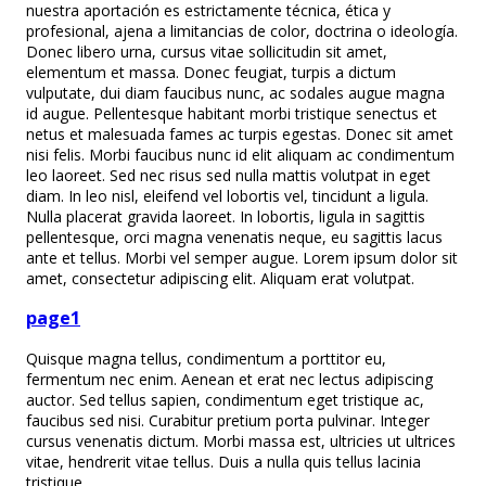
nuestra aportación es estrictamente técnica, ética y
profesional, ajena a limitancias de color, doctrina o ideología.
Donec libero urna, cursus vitae sollicitudin sit amet,
elementum et massa. Donec feugiat, turpis a dictum
vulputate, dui diam faucibus nunc, ac sodales augue magna
id augue. Pellentesque habitant morbi tristique senectus et
netus et malesuada fames ac turpis egestas. Donec sit amet
nisi felis. Morbi faucibus nunc id elit aliquam ac condimentum
leo laoreet. Sed nec risus sed nulla mattis volutpat in eget
diam. In leo nisl, eleifend vel lobortis vel, tincidunt a ligula.
Nulla placerat gravida laoreet. In lobortis, ligula in sagittis
pellentesque, orci magna venenatis neque, eu sagittis lacus
ante et tellus. Morbi vel semper augue. Lorem ipsum dolor sit
amet, consectetur adipiscing elit. Aliquam erat volutpat.
page1
Quisque magna tellus, condimentum a porttitor eu,
fermentum nec enim. Aenean et erat nec lectus adipiscing
auctor. Sed tellus sapien, condimentum eget tristique ac,
faucibus sed nisi. Curabitur pretium porta pulvinar. Integer
cursus venenatis dictum. Morbi massa est, ultricies ut ultrices
vitae, hendrerit vitae tellus. Duis a nulla quis tellus lacinia
tristique.