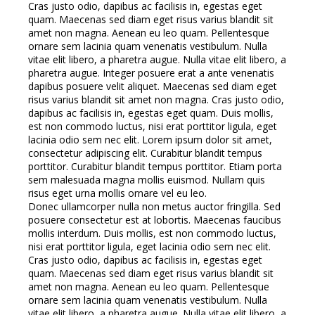
Cras justo odio, dapibus ac facilisis in, egestas eget
quam. Maecenas sed diam eget risus varius blandit sit
amet non magna. Aenean eu leo quam. Pellentesque
ornare sem lacinia quam venenatis vestibulum. Nulla
vitae elit libero, a pharetra augue. Nulla vitae elit libero, a
pharetra augue. Integer posuere erat a ante venenatis
dapibus posuere velit aliquet. Maecenas sed diam eget
risus varius blandit sit amet non magna. Cras justo odio,
dapibus ac facilisis in, egestas eget quam. Duis mollis,
est non commodo luctus, nisi erat porttitor ligula, eget
lacinia odio sem nec elit. Lorem ipsum dolor sit amet,
consectetur adipiscing elit. Curabitur blandit tempus
porttitor. Curabitur blandit tempus porttitor. Etiam porta
sem malesuada magna mollis euismod. Nullam quis
risus eget urna mollis ornare vel eu leo.
Donec ullamcorper nulla non metus auctor fringilla. Sed
posuere consectetur est at lobortis. Maecenas faucibus
mollis interdum. Duis mollis, est non commodo luctus,
nisi erat porttitor ligula, eget lacinia odio sem nec elit.
Cras justo odio, dapibus ac facilisis in, egestas eget
quam. Maecenas sed diam eget risus varius blandit sit
amet non magna. Aenean eu leo quam. Pellentesque
ornare sem lacinia quam venenatis vestibulum. Nulla
vitae elit libero, a pharetra augue. Nulla vitae elit libero, a