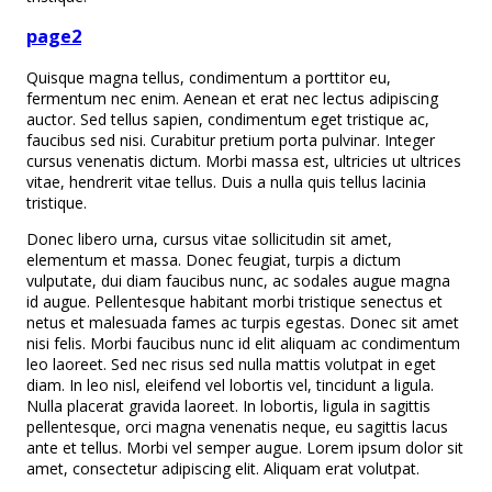
page2
Quisque magna tellus, condimentum a porttitor eu,
fermentum nec enim. Aenean et erat nec lectus adipiscing
auctor. Sed tellus sapien, condimentum eget tristique ac,
faucibus sed nisi. Curabitur pretium porta pulvinar. Integer
cursus venenatis dictum. Morbi massa est, ultricies ut ultrices
vitae, hendrerit vitae tellus. Duis a nulla quis tellus lacinia
tristique.
Donec libero urna, cursus vitae sollicitudin sit amet,
elementum et massa. Donec feugiat, turpis a dictum
vulputate, dui diam faucibus nunc, ac sodales augue magna
id augue. Pellentesque habitant morbi tristique senectus et
netus et malesuada fames ac turpis egestas. Donec sit amet
nisi felis. Morbi faucibus nunc id elit aliquam ac condimentum
leo laoreet. Sed nec risus sed nulla mattis volutpat in eget
diam. In leo nisl, eleifend vel lobortis vel, tincidunt a ligula.
Nulla placerat gravida laoreet. In lobortis, ligula in sagittis
pellentesque, orci magna venenatis neque, eu sagittis lacus
ante et tellus. Morbi vel semper augue. Lorem ipsum dolor sit
amet, consectetur adipiscing elit. Aliquam erat volutpat.