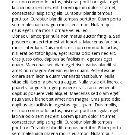
est non commodo luctus, nisi erat porttitor ligula, eget
lacinia odio sem nec elit. Lorem ipsum dolor sit amet,
consectetur adipiscing elit. Curabitur blandit tempus
porttitor. Curabitur blandit tempus porttitor. Etiam porta
sem malesuada magna mollis euismod. Nullam quis
risus eget urna mollis ornare vel eu leo.
Donec ullamcorper nulla non metus auctor fringilla. Sed
posuere consectetur est at lobortis. Maecenas faucibus
mollis interdum. Duis mollis, est non commodo luctus,
nisi erat porttitor ligula, eget lacinia odio sem nec elit.
Cras justo odio, dapibus ac facilisis in, egestas eget
quam. Maecenas sed diam eget risus varius blandit sit
amet non magna. Aenean eu leo quam. Pellentesque
ornare sem lacinia quam venenatis vestibulum. Nulla
vitae elit libero, a pharetra augue. Nulla vitae elit libero, a
pharetra augue. Integer posuere erat a ante venenatis
dapibus posuere velit aliquet. Maecenas sed diam eget
risus varius blandit sit amet non magna. Cras justo odio,
dapibus ac facilisis in, egestas eget quam. Duis mollis,
est non commodo luctus, nisi erat porttitor ligula, eget
lacinia odio sem nec elit. Lorem ipsum dolor sit amet,
consectetur adipiscing elit. Curabitur blandit tempus
porttitor. Curabitur blandit tempus porttitor. Etiam porta
sem malesuada magna mollis euismod. Nullam quis