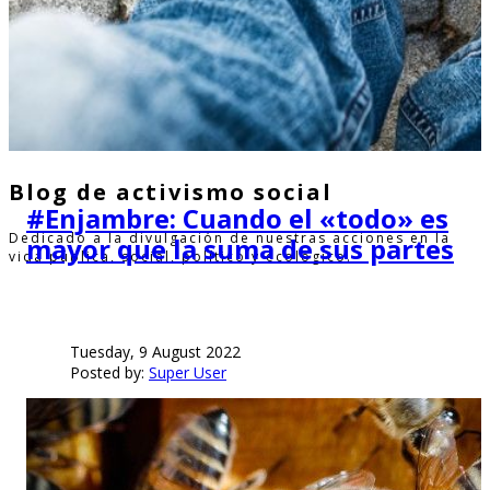
Blog de activismo social
#Enjambre: Cuando el «todo» es
Dedicado a la divulgación de nuestras acciones en la
mayor que la suma de sus partes
vida pública, social, político y ecológico.
Tuesday, 9 August 2022
Posted by:
Super User