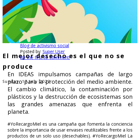
Blog de activismo social
Posted by:
Super User
El mejor desecho es el que no se
Be the first to comment!
produce
En IDEAS impulsamos campañas de largo
plazo para la protección del medio ambiente.
Sunday, 17 July 2022
El cambio climático, la contaminación por
plásticos y la destrucción de ecosistemas son
las grandes amenazas que enfrenta el
planeta.
#YoRecargoMiel es una campaña que fomenta la conciencia
sobre la importancia de usar envases reutilizables frente a los
productos de un solo uso (desechables).
#YoRecargoMiel
La