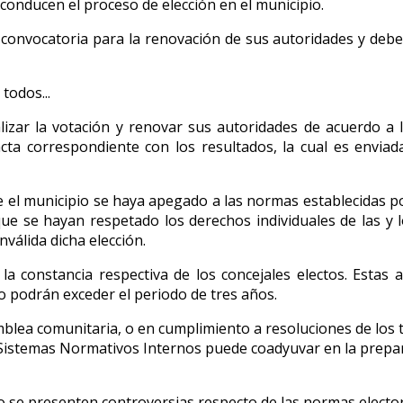
s conducen el proceso de elección en el municipio.
a convocatoria para la renovación de sus autoridades y debe
todos...
alizar la votación y renovar sus autoridades de acuerdo a
 acta correspondiente con los resultados, la cual es envia
e el municipio se haya apegado a las normas establecidas p
ue se hayan respetado los derechos individuales de las y l
válida dicha elección.
la constancia respectiva de los concejales electos. Estas
 podrán exceder el periodo de tres años.
samblea comunitaria, o en cumplimiento a resoluciones de los 
de Sistemas Normativos Internos puede coadyuvar en la prepar
 se presenten controversias respecto de las normas elector