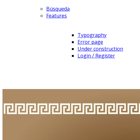
Búsqueda
Features
Typography
Error page
Under construction
Login / Register